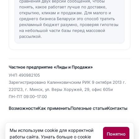
сравнения двух версий сообщения, чтобы
понять, какое работает лучше по доставке,
открытию, кликам и продажам. Для малого и
среднего бизнеса Беларуси это способ тратить
рекламный бюджет разумно, проверяя гипотезы
на небольшой части базы перед массовой
рассылкой.
Частное предприятие «Лиды и Продажи»
УНП
490982105
Зарегистрировано Калинковичским РИК 9 октября 2013 г.
220123
,
г. Минск
,
ул. Веры Хоружей, 29, офис 605и
ПН-ПТ 09:00–17:00
Возможности
Как применить
Полезные статьи
Контакты
EMAIL
office@isms.by
Мы используем cookie для корректной
Понятно
Политика конфиденциальности
работы сайта. Узнать больше о cookie